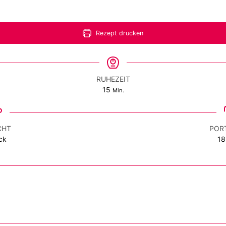
Rezept drucken
RUHEZEIT
Minuten
15
Min.
CHT
POR
ck
18