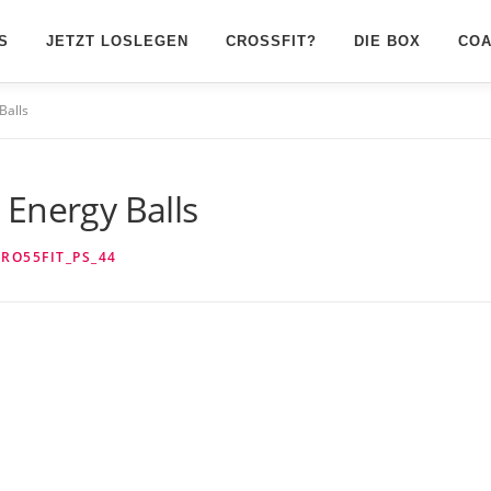
S
JETZT LOSLEGEN
CROSSFIT?
DIE BOX
CO
Balls
 Energy Balls
RO55FIT_PS_44