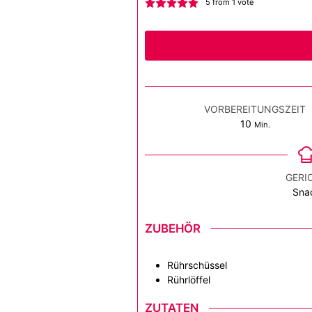
5
from 1 vote
VORBEREITUNGSZEIT
Minuten
10
Min.
GERI
Sna
ZUBEHÖR
Rührschüssel
Rührlöffel
ZUTATEN