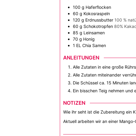
100
g
Haferflocken
60
g
Kokosraspeln
120
g
Erdnussbutter
100 % natü
60
g
Schokotropfen
80% Kaka
85
g
Leinsamen
70
g
Honig
1
EL
Chia Samen
ANLEITUNGEN
Alle Zutaten in eine große Rühr
Alle Zutaten miteinander verrüh
Die Schüssel ca. 15 Minuten lang
Ein bisschen Teig nehmen und e
NOTIZEN
Wie ihr seht ist die Zubereitung ein
Aktuell arbeiten wir an einer Mango-