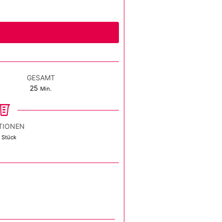
GESAMT
Minuten
25
Min.
TIONEN
Stück