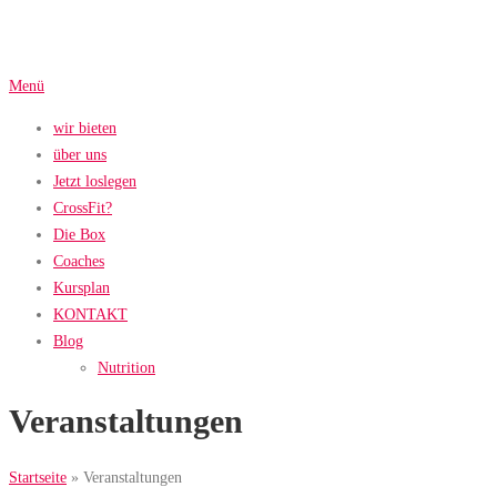
Zum
Inhalt
springen
Menü
wir bieten
über uns
Jetzt loslegen
CrossFit?
Die Box
Coaches
Kursplan
KONTAKT
Blog
Nutrition
Veranstaltungen
Startseite
»
Veranstaltungen